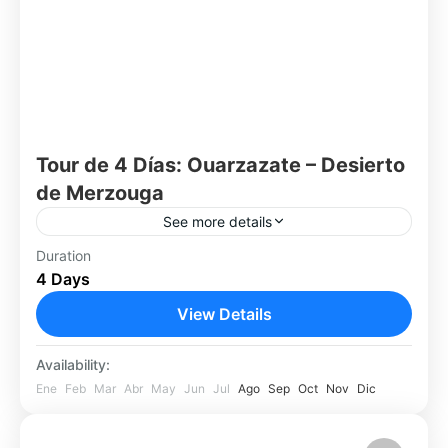
Tour de 4 Días: Ouarzazate – Desierto
de Merzouga
See more details
Viví una aventura intensa y condensada en
Duration
4 Days
Marruecos: en solo 4 días desde Ouarzazate
tendrás la oportunidad de conocer oasis, valles
View Details
de palmeras, kasbahs milenarias,...
Ouarzazate
Availability:
Fácil
Ene
Feb
Mar
Abr
May
Jun
Jul
Ago
Sep
Oct
Nov
Dic
1 Person