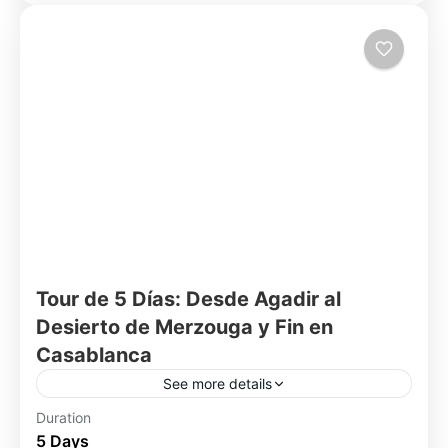
Tour de 5 Días: Desde Agadir al
Desierto de Merzouga y Fin en
Casablanca
See more details
Descubrí Marruecos en 5 días completísimos:
Duration
5 Days
desde la costa atlántica de Agadir hasta las