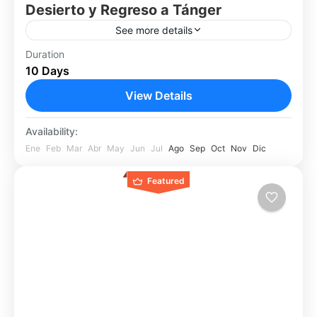
Desierto y Regreso a Tánger
See more details
Embárcate en un viaje completo desde el norte
Duration
10 Days
hasta el corazón del Sahara. Este tour de 10
días desde Tánger combina ciudades
View Details
históricas, montañas, cultura...
Tánger
Availability:
Fácil
Ene
Feb
Mar
Abr
May
Jun
Jul
Ago
Sep
Oct
Nov
Dic
1 Person
Featured