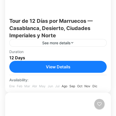
Tour de 12 Días por Marruecos —
Casablanca, Desierto, Ciudades
Imperiales y Norte
See more details
Embárcate en un viaje de 12 días por
Duration
12 Days
Marruecos que combina historia, cultura,
naturaleza, aventura y calma. Desde la
View Details
moderna Casablanca hasta las medinas
Casablanca
milenarias...
Availability:
Fácil
Ene
Feb
Mar
Abr
May
Jun
Jul
Ago
Sep
Oct
Nov
Dic
1 Person