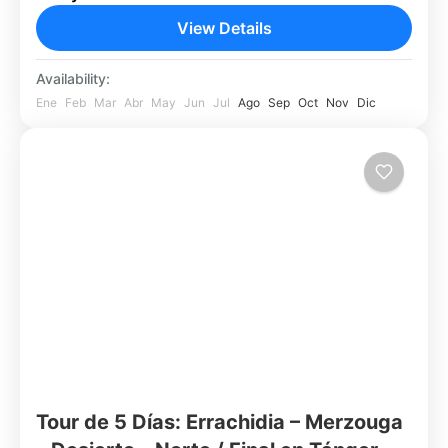
vastas dunas del Sahara, y finalizando en la
View Details
vibrante ciudad de...
Agadir
Availability:
Fácil
Ene
Feb
Mar
Abr
May
Jun
Jul
Ago
Sep
Oct
Nov
Dic
1 Person
Tour de 5 Días: Errachidia – Merzouga