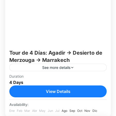
Tour de 4 Días: Agadir → Desierto de
Merzouga → Marrakech
See more details
Disfrutá una experiencia intensa por Marruecos
Duration
4 Days
en solo 4 días, combinando paisajes
desérticos, palmerales, rutas de kasbahs y la
View Details
emblemática ciudad roja de Marrakech.
Agadir
Desde...
Availability:
Fácil
Ene
Feb
Mar
Abr
May
Jun
Jul
Ago
Sep
Oct
Nov
Dic
1 Person