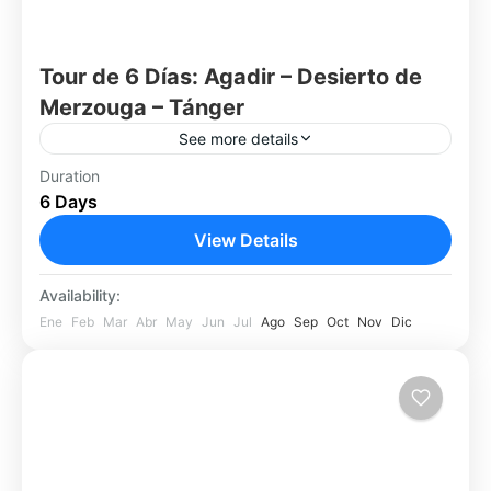
Tour de 6 Días: Agadir – Desierto de
Merzouga – Tánger
See more details
Disfrutá de un recorrido intenso por Marruecos
Duration
6 Days
en tan solo 6 días: desde la costa atlántica en
Agadir, atravesando oasis, palmerales y el gran
View Details
sur,...
Agadir
Availability:
Fácil
Ene
Feb
Mar
Abr
May
Jun
Jul
Ago
Sep
Oct
Nov
Dic
1 Person