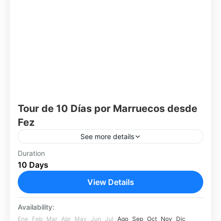
Tour de 10 Días por Marruecos desde
Fez
See more details
Descubrí Marruecos en un recorrido completo
Duration
10 Days
de 10 días que comienza en la histórica ciudad
de Fez y te lleva por desiertos, montañas,
View Details
ciudades imperiales,...
Fez
Availability:
Fácil
Ene
Feb
Mar
Abr
May
Jun
Jul
Ago
Sep
Oct
Nov
Dic
1 Person