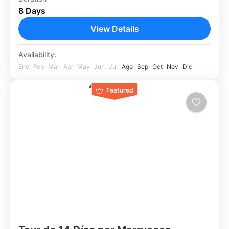
8 Days
empezando en Tánger, atravesando la “ciudad
azul” de Chefchaouen, ciudades históricas,
View Details
montañas, y llegando al desierto...
Tánger
Availability:
Fácil
Ene
Feb
Mar
Abr
May
Jun
Jul
Ago
Sep
Oct
Nov
Dic
1 Person
Featured