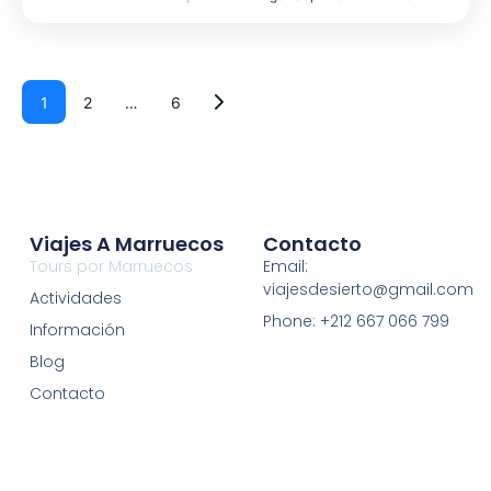
1
2
…
6
Viajes A Marruecos
Contacto
Tours por Marruecos
Email:
viajesdesierto@gmail.com
Actividades
Phone: +212 667 066 799
Información
Blog
Contacto