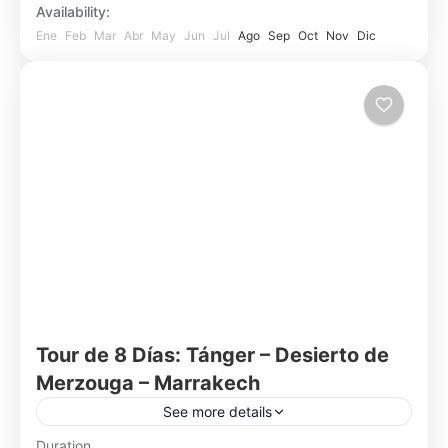
Availability:
Fácil
Ene
Feb
Mar
Abr
May
Jun
Jul
Ago
Sep
Oct
Nov
Dic
1 Person
Tour de 8 Días: Tánger – Desierto de
Merzouga – Marrakech
See more details
Descubrí Marruecos de norte a sur en 8 días:
Duration