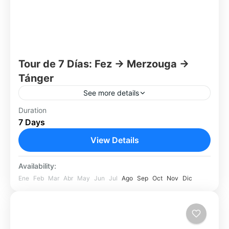
Tour de 7 Días: Fez → Merzouga →
Tánger
See more details
Descubrí Marruecos en un recorrido completo
Duration
7 Days
de 10 días que comienza en la histórica ciudad
de Fez y te lleva por desiertos, montañas,
View Details
ciudades imperiales,...
Fez
Availability:
Fácil
Ene
Feb
Mar
Abr
May
Jun
Jul
Ago
Sep
Oct
Nov
Dic
1 Person