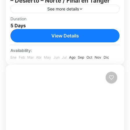
– Desierto – Norte / Final en Tánger
See more details
Viajá en 5 días por Marruecos desde Errachidia
Duration
5 Days
al desierto de Merzouga y hacia el norte — una
ruta ideal para quienes desean combinar
View Details
palmerales,...
Errachidia
Availability:
Fácil
Ene
Feb
Mar
Abr
May
Jun
Jul
Ago
Sep
Oct
Nov
Dic
1 Person