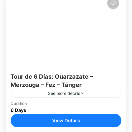
Tour de 6 Días: Ouarzazate –
Merzouga – Fez – Tánger
See more details
Viví una aventura intensa por Marruecos en
Duration
6 Days
solo 6 días: comenzando en la zona sur de
Ouarzazate y atravesando paisajes
View Details
espectaculares — kasbahs, desierto, dunas,...
Ouarzazate