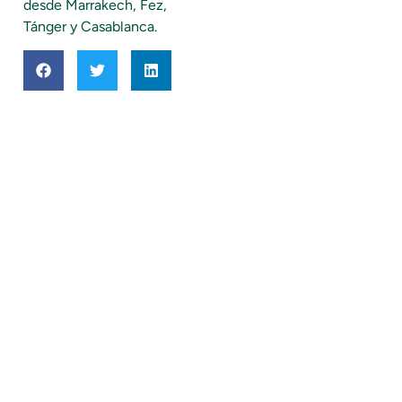
desde Marrakech, Fez,
Tánger y Casablanca.
Viajes A Marruecos
Contacto
Tours por Marruecos
Email:
viajesdesierto@gmail.com
Actividades
Phone: +212 667 066 799
Información
Blog
Contacto