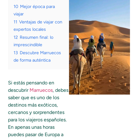
10
Mejor época para
viajar
11
Ventajas de viajar con
expertos locales
12
Resumen final: lo
imprescindible
13
Descubre Marruecos
de forma auténtica
Si estás pensando en
descubrir
Marruecos
, debes
saber que es uno de los
destinos más exóticos,
cercanos y sorprendentes
para los viajeros españoles.
En apenas unas horas
puedes pasar de Europa a