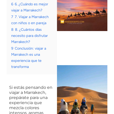
6
6. ¿Cuándo es mejor
viajar a Marrakech?
7
7. Viajar a Marrakech
con niños o en pareja
8
8. ¿Cuántos días
necesito para disfrutar
Marrakech?
9
Conclusión: viajar a
Marrakech es una
experiencia que te
transforma
Si estás pensando en
viajar a Marrakech,
prepárate para una
experiencia que
mezcla colores
intensos, aromas