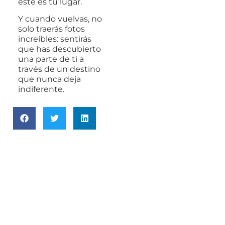
este es tu lugar.
Y cuando vuelvas, no
solo traerás fotos
increíbles: sentirás
que has descubierto
una parte de ti a
través de un destino
que nunca deja
indiferente.
Viajes A Marruecos
Contacto
Tours por Marruecos
Email:
viajesdesierto@gmail.com