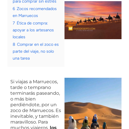
para comprar sin estrés
6
Zocos recomendados
en Marruecos
7
Ética de compra:
apoyar a los artesanos
locales
8
Comprar en el zoco es
parte del viaje, no solo
una tarea
Si viajas a Marruecos,
tarde o temprano
terminarás paseando,
o más bien
perdiéndote, por un
zoco de Marruecos. Es
inevitable, y también
maravilloso. Para
muchos viajeros,
los